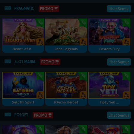
PRAGMATIC
PROMO
Lihat Semua
Hearts of V...
Jade Legends
Eastern Fury
SLOT MANIA
PROMO
Lihat Semua
Satoshi Spins
Psycho Heroes
Tipsy Yeti ...
PGSOFT
PROMO
Lihat Semua