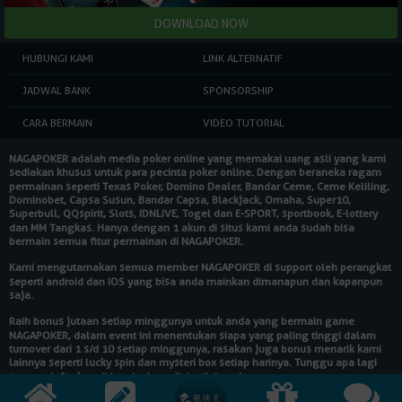
HUBUNGI KAMI
LINK ALTERNATIF
JADWAL BANK
SPONSORSHIP
CARA BERMAIN
VIDEO TUTORIAL
NAGAPOKER
adalah media poker online yang memakai uang asli yang kami
sediakan khusus untuk para pecinta poker online. Dengan beraneka ragam
permainan seperti Texas Poker, Domino Dealer, Bandar Ceme, Ceme Keliling,
Dominobet, Capsa Susun, Bandar Capsa, Blackjack, Omaha, Super10,
Superbull, QQspirit, Slots, IDNLIVE, Togel dan E-SPORT, sportbook, E-lottery
dan MM Tangkas. Hanya dengan 1 akun di situs kami anda sudah bisa
bermain semua fitur permainan di
NAGAPOKER
.
Kami mengutamakan semua member
NAGAPOKER
di support oleh perangkat
seperti android dan IOS yang bisa anda mainkan dimanapun dan kapanpun
saja.
Raih bonus jutaan setiap minggunya untuk anda yang bermain game
NAGAPOKER
, dalam event ini menentukan siapa yang paling tinggi dalam
turnover dari 1 s/d 10 setiap minggunya, rasakan juga bonus menarik kami
lainnya seperti lucky spin dan mysteri box setiap harinya. Tunggu apa lagi
segera daftarkan diri anda dan raih hadiahnya!