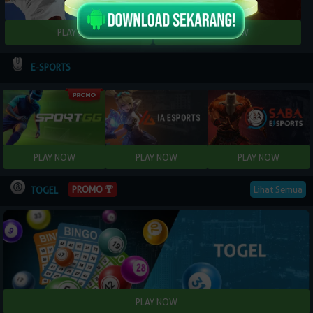
E-SPORTS
PROMO
Lihat Semua
TOGEL