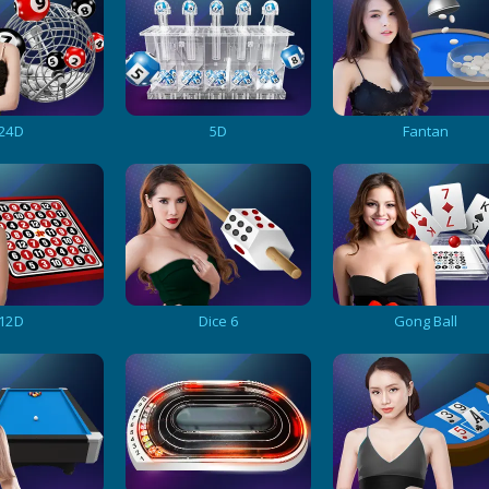
24D
5D
Fantan
12D
Dice 6
Gong Ball