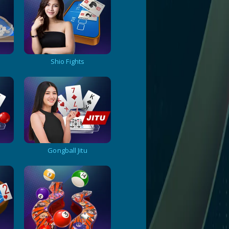
Shio Fights
Gongball Jitu