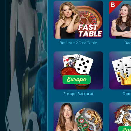
Roulette 2 Fast Table
Bac
Europe Baccarat
Domi