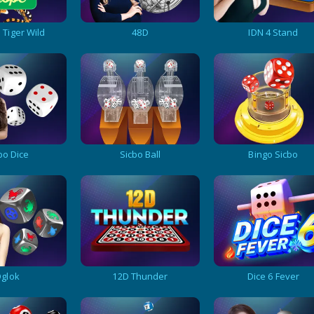
 Tiger Wild
48D
IDN 4 Stand
bo Dice
Sicbo Ball
Bingo Sicbo
glok
12D Thunder
Dice 6 Fever