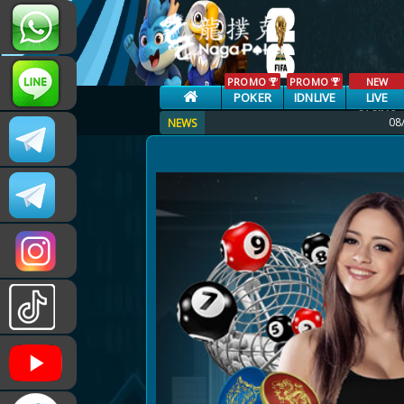
+681231131996
PROMO
PROMO
NEW
nagapoker_official
POKER
IDNLIVE
LIVE
CASINO
08/08/2026
KI
NEWS
CSNAGAPOKER
Nagapokercs
n4gapkr_ofc
@nagapokeroffical
NAGAPOKEROFFICIAL