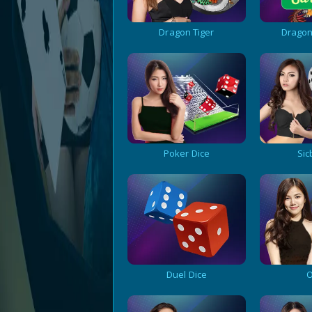
Dragon Tiger
Dragon
Poker Dice
Sic
Duel Dice
O