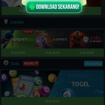
E-SPORTS
Lihat Semua
PROMO
TOGEL