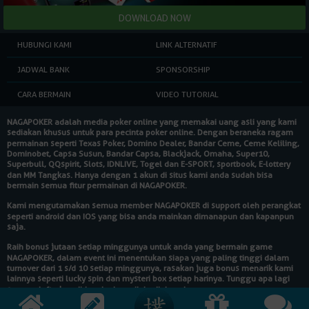
HUBUNGI KAMI
LINK ALTERNATIF
JADWAL BANK
SPONSORSHIP
CARA BERMAIN
VIDEO TUTORIAL
NAGAPOKER
adalah media poker online yang memakai uang asli yang kami
sediakan khusus untuk para pecinta poker online. Dengan beraneka ragam
permainan seperti Texas Poker, Domino Dealer, Bandar Ceme, Ceme Keliling,
Dominobet, Capsa Susun, Bandar Capsa, Blackjack, Omaha, Super10,
Superbull, QQspirit, Slots, IDNLIVE, Togel dan E-SPORT, sportbook, E-lottery
dan MM Tangkas. Hanya dengan 1 akun di situs kami anda sudah bisa
bermain semua fitur permainan di
NAGAPOKER
.
Kami mengutamakan semua member
NAGAPOKER
di support oleh perangkat
seperti android dan IOS yang bisa anda mainkan dimanapun dan kapanpun
saja.
Raih bonus jutaan setiap minggunya untuk anda yang bermain game
NAGAPOKER
, dalam event ini menentukan siapa yang paling tinggi dalam
turnover dari 1 s/d 10 setiap minggunya, rasakan juga bonus menarik kami
lainnya seperti lucky spin dan mysteri box setiap harinya. Tunggu apa lagi
segera daftarkan diri anda dan raih hadiahnya!