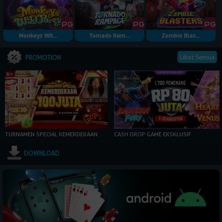
Monkeys Wil...
Tornado Ram...
Zombie Blas...
Lihat Semua
PROMOTION
TURNAMEN SPECIAL KEMERDEKAAN
CASH DROP GAME EKSKLUSIF
DOWNLOAD