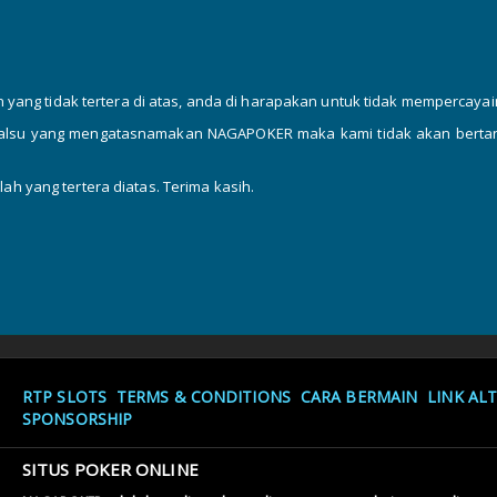
 lain yang tidak tertera di atas, anda di harapakan untuk tidak mempercay
if palsu yang mengatasnamakan NAGAPOKER maka kami tidak akan berta
lah yang tertera diatas. Terima kasih.
RTP SLOTS
TERMS & CONDITIONS
CARA BERMAIN
LINK AL
SPONSORSHIP
SITUS POKER ONLINE