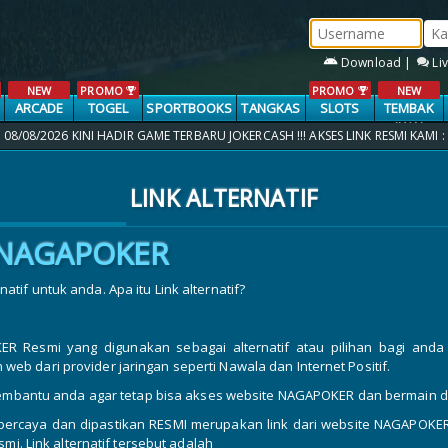
Download |
Liv
NEW
PROMO
PROMO
NEW
ARCADE
TOGEL
SPORTBOOKS
TANGKAS
SLOTS
TEMBAK
IKAN
8/08/2026
KINI HADIR GAME TERBARU JOKERCASH !!! AKSES LINK RESMI KAMI 
LINK ALTERNATIF
 NAGAPOKER
tif untuk anda. Apa itu Link alternatif?
ER Resmi yang digunakan sebagai alternatif atau pilihan bagi anda 
b dari provider jaringan seperti Nawala dan Internet Positif.
an membantu anda agar tetap bisa akses website NAGAPOKER dan bermai
dipercaya dan dipastikan RESMI merupakan link dari website NAGAPOKER , 
smi. Link alternatif tersebut adalah