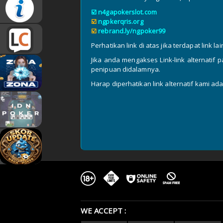
INFONAGAPOKER
☑️ n4gapokerslot.com
☑️
ngpkerqris.org
☑️
rebrand.ly/ngpoker99
LIVE
Perhatikan link di atas jika terdapat link
Jika anda mengakses Link-link alternat
penipuan didalamnya.
CHAT
Harap diperhatikan link alternatif kami ada
WE ACCEPT :