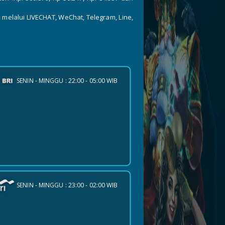
melalui LIVECHAT, WeChat, Telegram, Line,
SENIN - MINGGU : 22:00 - 05:00 WIB
SENIN - MINGGU : 23:00 - 02:00 WIB