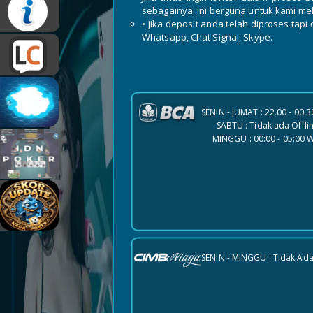
sebagainya. Ini berguna untuk kami mel
INFONAGAPOKER
• Jika deposit anda telah diproses ta
Whatsapp, Chat Signal, Skype.
LIVE
CHAT
SENIN - JUMAT : 22.00 - 00.
SABTU : Tidak ada Offli
MINGGU : 00:00 - 05:00 
SENIN - MINGGU : Tidak Ada