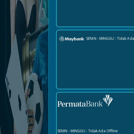
SENIN - MINGGU : Tidak Ada
SENIN - MINGGU : Tidak Ada Offline