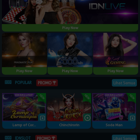
Play Now
Play Now
Play Now
Play Now
POPULAR
Lihat Semua
PROMO
Lamp of Cor...
Chinchirorin
Soda Man
IDNSLOT
Lihat Semua
PROMO