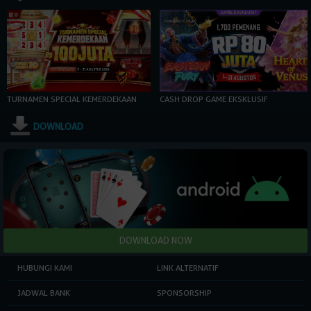
TURNAMEN SPECIAL KEMERDEKAAN
CASH DROP GAME EKSKLUSIF
DOWNLOAD
HUBUNGI KAMI
LINK ALTERNATIF
JADWAL BANK
SPONSORSHIP