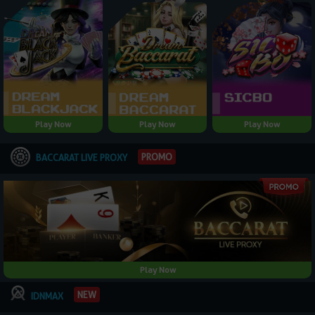
Play Now
Play Now
Play Now
PROMO
BACCARAT LIVE PROXY
Play Now
NEW
IDNMAX