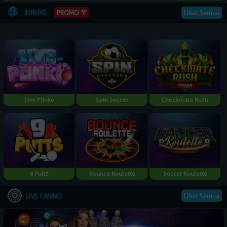
IDNLIVE
Lihat Semua
PROMO
Live Plinko
Spin Soccer
Checkmate Rush
9 Putts
Bounce Roulette
Soccer Roulette
Lihat Semua
LIVE CASINO