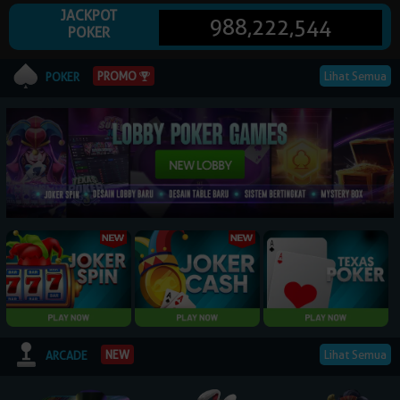
JACKPOT
988,222,544
POKER
© 2026 NagaPoker. All Rights Reserved | 18+
Lihat Semua
PROMO
POKER
Lihat Semua
NEW
ARCADE