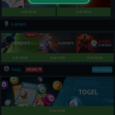
E-SPORTS
Lihat Semua
PROMO
TOGEL