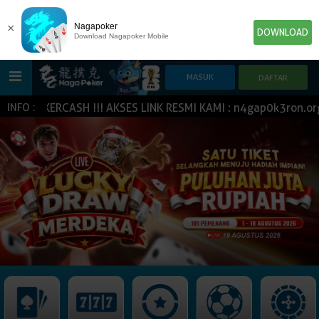
×
Nagapoker
DOWNLOAD
Download Nagapoker Mobile
 JOKERCASH !!! AKSES LINK RESMI KAMI : n4gap0k3ron.org, 
INFO :
HOME
POKER
SLOT GAME
IDN E-LOTTERY
NEW
NEW
SPORTBOOK
LIVE CASINO
IDNLIVE
NEW
TOGEL
ESPORTS
ARCADE
NEW
NEW
NEW
IDNTRADE
TEMBAK IKAN
IDNRAFFLE