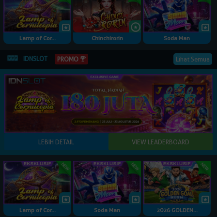
Lamp of Cor...
Chinchirorin
Soda Man
IDNSLOT
Lihat Semua
PROMO
Lamp of Cor...
Soda Man
2026 GOLDEN...