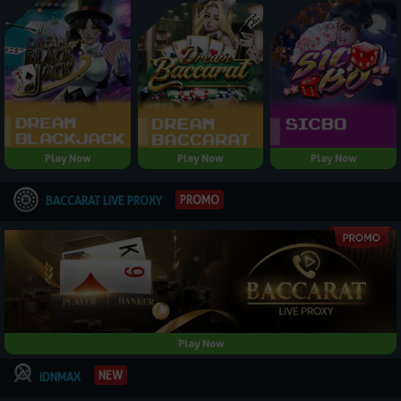
Play Now
Play Now
Play Now
PROMO
BACCARAT LIVE PROXY
Play Now
NEW
IDNMAX