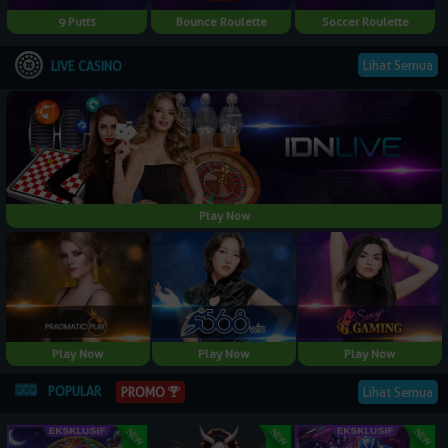
9 Putts
Bounce Roulette
Soccer Roulette
Lihat Semua
LIVE CASINO
Play Now
Play Now
Play Now
Play Now
POPULAR
Lihat Semua
PROMO