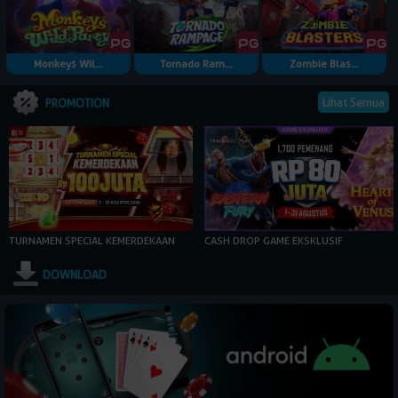
Monkeys Wil...
Tornado Ram...
Zombie Blas...
Lihat Semua
PROMOTION
TURNAMEN SPECIAL KEMERDEKAAN
CASH DROP GAME EKSKLUSIF
DOWNLOAD