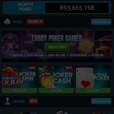
JACKPOT
893,665,768
POKER
© 2026 NagaPoker. All Rights Reserved | 18+
Lihat Semua
PROMO
POKER
Lihat Semua
NEW
ARCADE